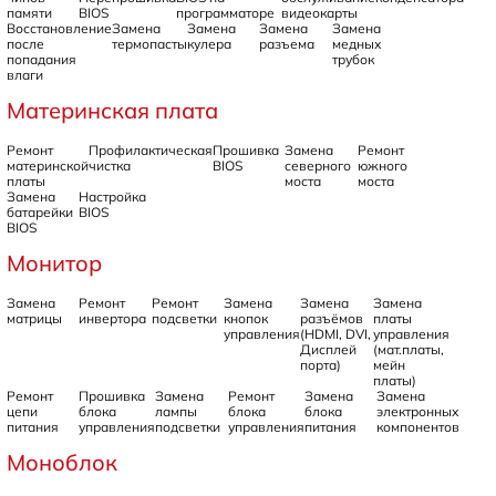
памяти
BIOS
программаторе
видеокарты
Восстановление
Замена
Замена
Замена
Замена
после
термопасты
кулера
разъема
медных
попадания
трубок
влаги
Материнская плата
Ремонт
Профилактическая
Прошивка
Замена
Ремонт
материнской
чистка
BIOS
северного
южного
платы
моста
моста
Замена
Настройка
батарейки
BIOS
BIOS
Монитор
Замена
Ремонт
Ремонт
Замена
Замена
Замена
матрицы
инвертора
подсветки
кнопок
разъёмов
платы
управления
(HDMI, DVI,
управления
Дисплей
(мат.платы,
порта)
мейн
платы)
Ремонт
Прошивка
Замена
Ремонт
Замена
Замена
цепи
блока
лампы
блока
блока
электронных
питания
управления
подсветки
управления
питания
компонентов
Моноблок