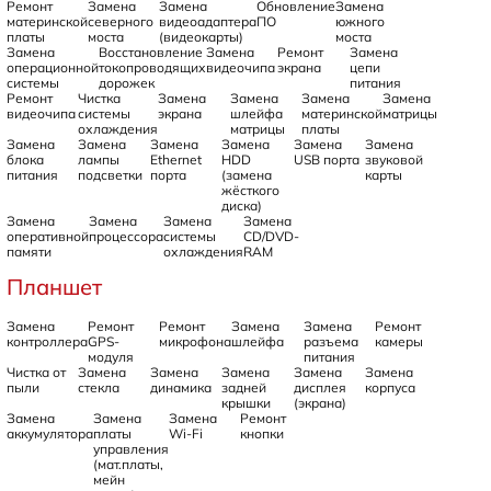
Ремонт
Замена
Замена
Обновление
Замена
материнской
северного
видеоадаптера
ПО
южного
платы
моста
(видеокарты)
моста
Замена
Восстановление
Замена
Ремонт
Замена
операционной
токопроводящих
видеочипа
экрана
цепи
системы
дорожек
питания
Ремонт
Чистка
Замена
Замена
Замена
Замена
видеочипа
системы
экрана
шлейфа
материнской
матрицы
охлаждения
матрицы
платы
Замена
Замена
Замена
Замена
Замена
Замена
блока
лампы
Ethernet
HDD
USB порта
звуковой
питания
подсветки
порта
(замена
карты
жёсткого
диска)
Замена
Замена
Замена
Замена
оперативной
процессора
системы
CD/DVD-
памяти
охлаждения
RAM
Планшет
Замена
Ремонт
Ремонт
Замена
Замена
Ремонт
контроллера
GPS-
микрофона
шлейфа
разъема
камеры
модуля
питания
Чистка от
Замена
Замена
Замена
Замена
Замена
пыли
стекла
динамика
задней
дисплея
корпуса
крышки
(экрана)
Замена
Замена
Замена
Ремонт
аккумулятора
платы
Wi-Fi
кнопки
управления
(мат.платы,
мейн