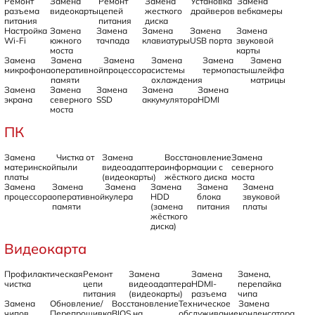
Ремонт
Замена
Ремонт
Замена
Установка
Замена
разъема
видеокарты
цепей
жесткого
драйверов
вебкамеры
питания
питания
диска
Настройка
Замена
Замена
Замена
Замена
Замена
Wi-Fi
южного
тачпада
клавиатуры
USB порта
звуковой
моста
карты
Замена
Замена
Замена
Замена
Замена
Замена
микрофона
оперативной
процессора
системы
термопасты
шлейфа
памяти
охлаждения
матрицы
Замена
Замена
Замена
Замена
Замена
экрана
северного
SSD
аккумулятора
HDMI
моста
ПК
Замена
Чистка от
Замена
Восстановление
Замена
материнской
пыли
видеоадаптера
информации с
северного
платы
(видеокарты)
жёсткого диска
моста
Замена
Замена
Замена
Замена
Замена
Замена
процессора
оперативной
кулера
HDD
блока
звуковой
памяти
(замена
питания
платы
жёсткого
диска)
Видеокарта
Профилактическая
Ремонт
Замена
Замена
Замена,
чистка
цепи
видеоадаптера
HDMI-
перепайка
питания
(видеокарты)
разъема
чипа
Замена
Обновление/
Восстановление
Техническое
Замена
чипов
Перепрошивка
BIOS на
обслуживание
конденсатора