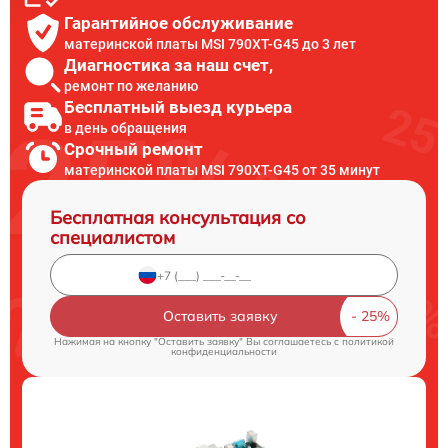
Гарантийное обслуживание
материнской платы MSI 790XT-G45 до 3 лет
Диагностика за наш счет,
ремонт по желанию
Бесплатный выезд курьера
в день обращения
Срочный ремонт
материнской платы MSI 790XT-G45 от 35 минут
Бесплатная консультация со
специалистом
Оставить заявку
Нажимая на кнопку "Оставить заявку" Вы соглашаетесь c
политикой
конфиденциальности