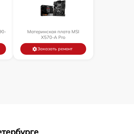
90-
Материнская плата MSI
X570-A Pro
Заказать ремонт
етербурге