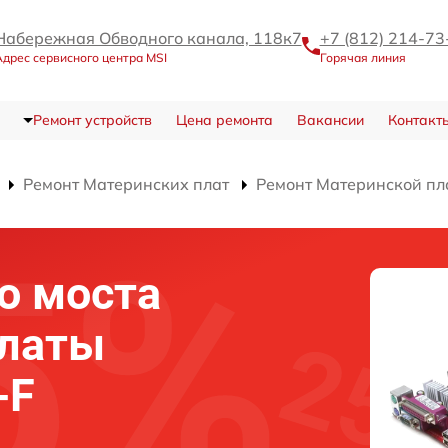
Набережная Обводного канала, 118к7
+7 (812) 214-73
дрес сервисного центра MSI
Горячая линия
Ремонт устройств
Цена ремонта
Вакансии
Контакт
Ремонт Материнских плат
Ремонт Материнской пл
о моста
платы
-F