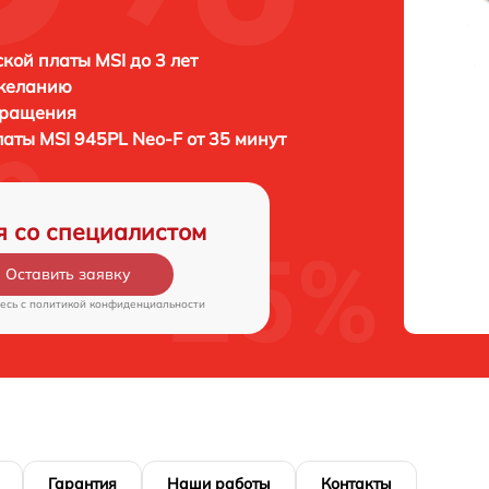
кой платы MSI до 3 лет
 желанию
бращения
латы
MSI 945PL Neo-F от 35 минут
я со специалистом
Оставить заявку
есь c
политикой конфиденциальности
Гарантия
Наши работы
Контакты