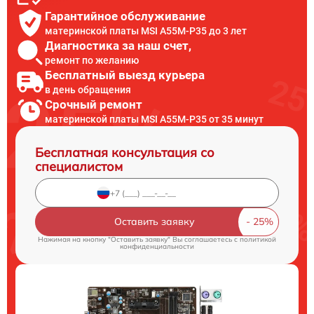
Гарантийное обслуживание
материнской платы MSI A55M-P35 до 3 лет
Диагностика за наш счет,
ремонт по желанию
Бесплатный выезд курьера
в день обращения
Срочный ремонт
материнской платы MSI A55M-P35 от 35 минут
Бесплатная консультация со
специалистом
Оставить заявку
Нажимая на кнопку "Оставить заявку" Вы соглашаетесь c
политикой
конфиденциальности