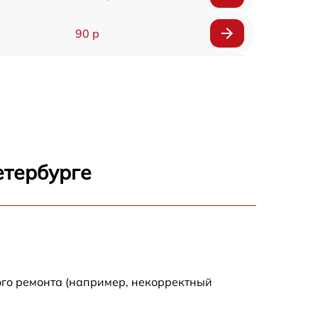
90 р
150 р
етербурге
ого ремонта (например, некорректный