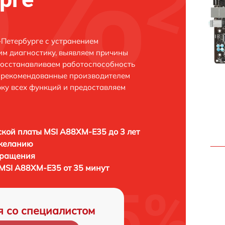
Петербурге с устранением
м диагностику, выявляем причины
восстанавливаем работоспособность
и рекомендованные производителем
рку всех функций и предоставляем
кой платы MSI A88XM-E35 до 3 лет
 желанию
бращения
MSI A88XM-E35 от 35 минут
я со специалистом