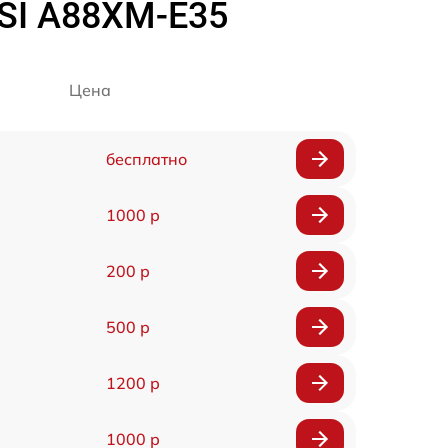
SI A88XM-E35
Цена
бесплатно
1000 р
200 р
500 р
1200 р
1000 р