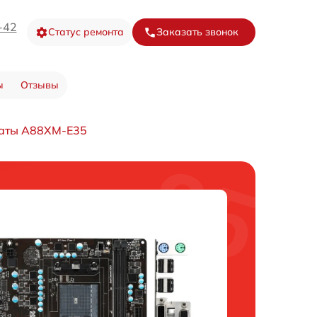
-42
Статус ремонта
Заказать звонок
ы
Отзывы
латы A88XM-E35