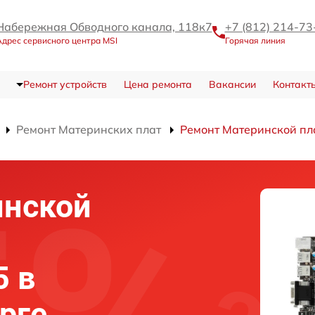
Набережная Обводного канала, 118к7
+7 (812) 214-73
дрес сервисного центра MSI
Горячая линия
Ремонт устройств
Цена ремонта
Вакансии
Контакт
Ремонт Материнских плат
Ремонт Материнской п
инской
5 в
рге