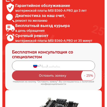
Гарантийное обслуживание
материнской платы MSI B360-A PRO до 3 лет
Диагностика за наш счет,
ремонт по желанию
Бесплатный выезд курьера
в день обращения
Срочный ремонт
материнской платы MSI B360-A PRO от 35 минут
Бесплатная консультация со
специалистом
Оставить заявку
Нажимая на кнопку "Оставить заявку" Вы соглашаетесь c
политикой
конфиденциальности