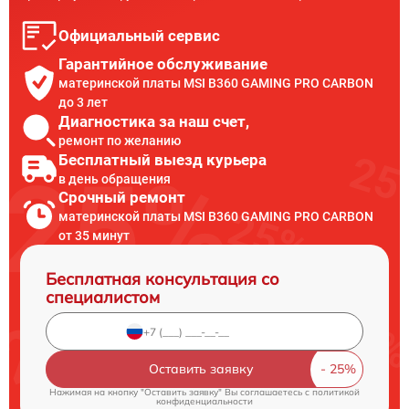
Официальный сервис
Гарантийное обслуживание
материнской платы MSI B360 GAMING PRO CARBON
до 3 лет
Диагностика за наш счет,
ремонт по желанию
Бесплатный выезд курьера
в день обращения
Срочный ремонт
материнской платы MSI B360 GAMING PRO CARBON
от 35 минут
Бесплатная консультация со
специалистом
Оставить заявку
Нажимая на кнопку "Оставить заявку" Вы соглашаетесь c
политикой
конфиденциальности