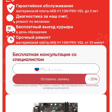
Гарантийное обслуживание
материнской платы MSI H110M PRO-VDL до 3 лет
Диагностика за наш счет,
ремонт по желанию
Бесплатный выезд курьера
в день обращения
Срочный ремонт
материнской платы MSI H110M PRO-VDL от 35 минут
Бесплатная консультация со
специалистом
Оставить заявку
Нажимая на кнопку "Оставить заявку" Вы соглашаетесь c
политикой
конфиденциальности