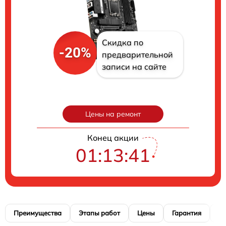
Скидка по
-20%
предварительной
записи на сайте
Цены на ремонт
Конец акции
01:13:40
Преимущества
Этапы работ
Цены
Гарантия
М