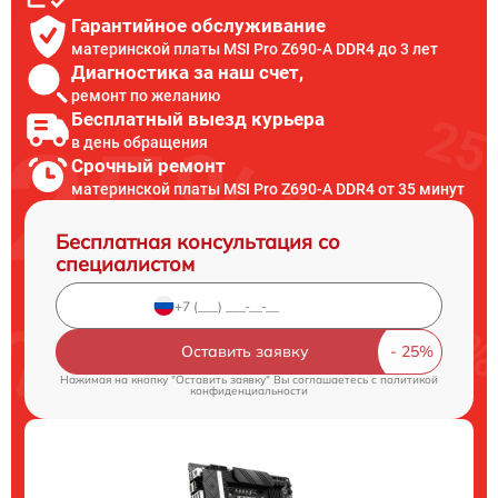
Гарантийное обслуживание
материнской платы MSI Pro Z690-A DDR4 до 3 лет
Диагностика за наш счет,
ремонт по желанию
Бесплатный выезд курьера
в день обращения
Срочный ремонт
материнской платы MSI Pro Z690-A DDR4 от 35 минут
Бесплатная консультация со
специалистом
Оставить заявку
Нажимая на кнопку "Оставить заявку" Вы соглашаетесь c
политикой
конфиденциальности