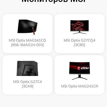
MSI Optix MAG341CQ
MSI Optix G27CQ4
[9S6-3MA01H-003]
[3CB0]
MSI Optix G27C4
[3CA9]
MSI Optix MAG241CR