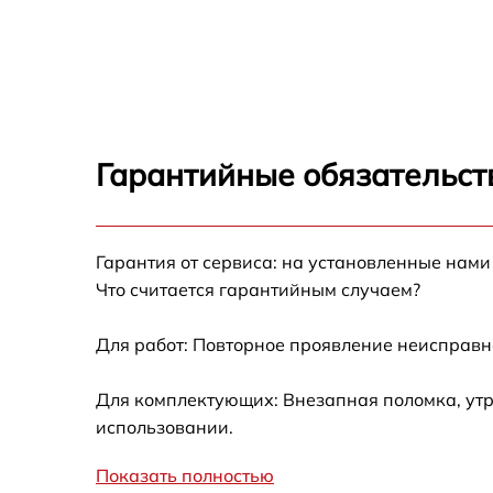
Замена USB порта MSI Pro 16 Flex
Замена HDD (замена жёсткого диска) MSI
Pro 16 Flex
Замена Ethernet порта MSI Pro 16 Flex
Гарантийные обязательст
Замена лампы подсветки MSI Pro 16 Flex
Гарантия от сервиса: на установленные нами
Замена блока питания MSI Pro 16 Flex
Что считается гарантийным случаем?
Замена матрицы MSI Pro 16 Flex
Для работ: Повторное проявление неисправн
Замена шлейфа матрицы MSI Pro 16 Flex
Для комплектующих: Внезапная поломка, утр
использовании.
Замена северного моста MSI Pro 16 Flex
Показать полностью