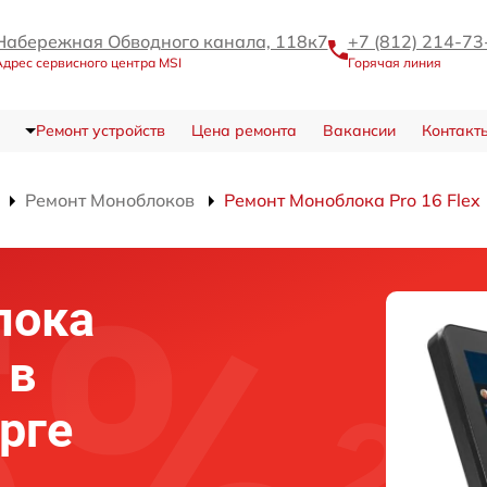
Набережная Обводного канала, 118к7
+7 (812) 214-73
дрес сервисного центра MSI
Горячая линия
Ремонт устройств
Цена ремонта
Вакансии
Контакт
Ремонт Моноблоков
Ремонт Моноблока Pro 16 Flex
лока
 в
рге