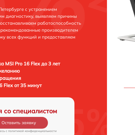
-Петербурге с устранением
м диагностику, выявляем причины
восстанавливаем работоспособность
и рекомендованные производителем
рку всех функций и предоставляем
 MSI Pro 16 Flex до 3 лет
 желанию
бращения
6 Flex от 35 минут
я со специалистом
Оставить заявку
есь c
политикой конфиденциальности