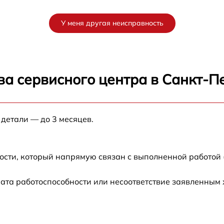
от 60 мин
У меня другая неисправность
от 60 мин
от 30 мин
ва сервисного центра в Санкт-П
от 60 мин
 детали — до 3 месяцев.
от 60 мин
от 60 мин
ости, который напрямую связан с выполненной работой 
от 60 мин
ата работоспособности или несоответствие заявленным
от 120 мин