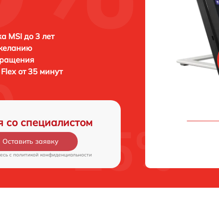
а MSI до 3 лет
 желанию
бращения
 Flex от 35 минут
я со специалистом
Оставить заявку
есь c
политикой конфиденциальности