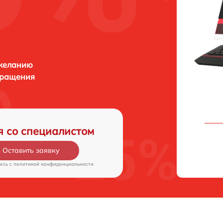
 желанию
бращения
я со специалистом
Оставить заявку
есь c
политикой конфиденциальности