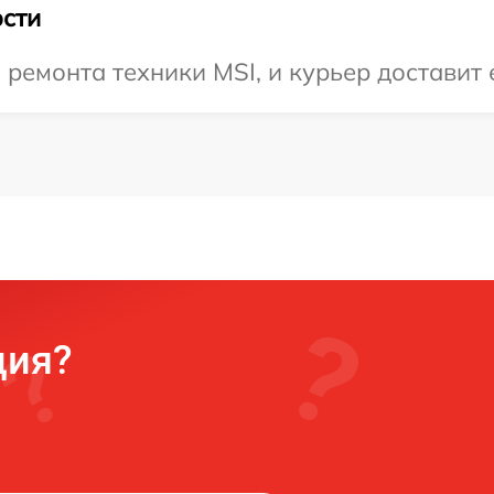
сти
емонта техники MSI, и курьер доставит е
ция?