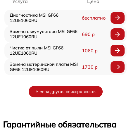
Услуга
Цена
Диагностика MSI GF66
бесплатно
12UE1060RU
Замена аккумулятора MSI GF66
690 р
12UE1060RU
Чистка от пыли MSI GF66
1060 р
12UE1060RU
Замена материнской платы MSI
1730 р
GF66 12UE1060RU
У меня другая неисправность
Гарантийные обязательства