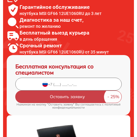
Гарантийное обслуживание
ноутбука MSI GF66 12UE1060RU до 3 лет
Диагностика за наш счет,
ремонт по желанию
Бесплатный выезд курьера
в день обращения
Срочный ремонт
ноутбука MSI GF66 12UE1060RU от 35 минут
Бесплатная консультация со
специалистом
Оставить заявку
Нажимая на кнопку "Оставить заявку" Вы соглашаетесь c
политикой
конфиденциальности