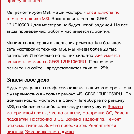
преимуществами
.
Мы ремонтируем MSI. Наши мастера -
специалисты по
ремонту техники MSI
. Восстановить модель GF66
12UE1060RU для мастеров не будет новой задачей. На все
виды проведенных работ у нас имеется гарантия.
Минимальные сроки выполнения ремонта. Мы большая
сеть мастерских техники MSI. Мы имеем более 20 тыс.
запчастей. И возможно на наших складах
уже имеется
запчасть на модель GF66 12UE1060RU
. При заказе
ремонта на сайте - предоставляется скидка -25%.
Знаем свое дело
Будьте уверены в профессионализме наших мастеров - они
с уверенностью выполнят ремонт MSI GF66 12UE1060RU . По
данным наших мастеров в Санкт-Петербурге по ремонту
MSI, наиболее востребованы следующие услуги:
Замена
материнской платы
,
Чистка от пыли
,
Настройка ОС
,
Ремонт
подсветки
,
Настройка BIOS
,
Замена видеочипа
,
Ремонт
разъема питания
,
Замена видеокарты
,
Ремонт цепей
питания
,
Замена жесткого диска
.