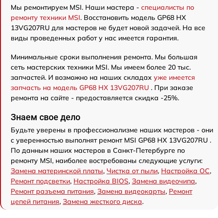
Мы ремонтируем MSI. Наши мастера -
специалисты по
ремонту техники MSI
. Восстановить модель GP68 HX
13VG207RU для мастеров не будет новой задачей. На все
виды проведенных работ у нас имеется гарантия.
Минимальные сроки выполнения ремонта. Мы большая
сеть мастерских техники MSI. Мы имеем более 20 тыс.
запчастей. И возможно на наших складах
уже имеется
запчасть на модель GP68 HX 13VG207RU
. При заказе
ремонта на сайте - предоставляется скидка -25%.
Знаем свое дело
Будьте уверены в профессионализме наших мастеров - они
с уверенностью выполнят ремонт MSI GP68 HX 13VG207RU .
По данным наших мастеров в Санкт-Петербурге по
ремонту MSI, наиболее востребованы следующие услуги:
Замена материнской платы
,
Чистка от пыли
,
Настройка ОС
,
Ремонт подсветки
,
Настройка BIOS
,
Замена видеочипа
,
Ремонт разъема питания
,
Замена видеокарты
,
Ремонт
цепей питания
,
Замена жесткого диска
.