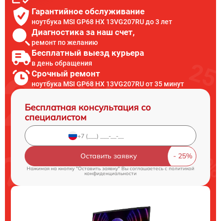
Гарантийное обслуживание
ноутбука MSI GP68 HX 13VG207RU до 3 лет
Диагностика за наш счет,
ремонт по желанию
Бесплатный выезд курьера
в день обращения
Срочный ремонт
ноутбука MSI GP68 HX 13VG207RU от 35 минут
Бесплатная консультация со
специалистом
Оставить заявку
Нажимая на кнопку "Оставить заявку" Вы соглашаетесь c
политикой
конфиденциальности