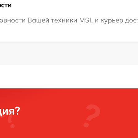
сти
овности Вашей техники MSI, и курьер дост
ция?