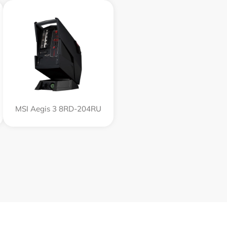
MSI Aegis 3 8RD-204RU