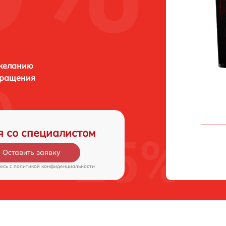
 желанию
бращения
я со специалистом
Оставить заявку
есь c
политикой конфиденциальности