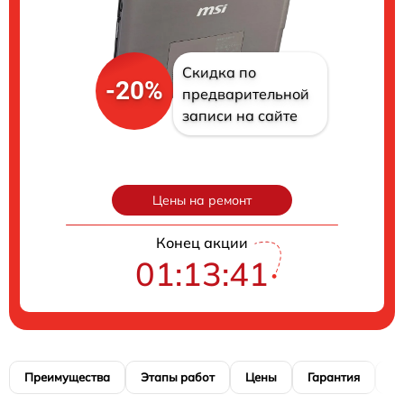
Скидка по
-20%
предварительной
записи на сайте
Цены на ремонт
Конец акции
01:13:40
Преимущества
Этапы работ
Цены
Гарантия
М