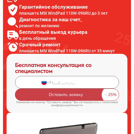
Гарантийное обслуживание
планшета MSI WindPad 110W-096RU до 3 лет
Диагностика за наш счет,
ремонт по желанию
Бесплатный выезд курьера
в день обращения
Срочный ремонт
планшета MSI WindPad 110W-096RU от 35 минут
Бесплатная консультация со
специалистом
Оставить заявку
Нажимая на кнопку "Оставить заявку" Вы соглашаетесь c
политикой
конфиденциальности