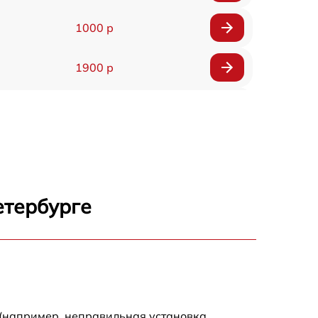
1000 р
1900 р
500 р
1000 р
550 р
етербурге
400 р
900 р
900 р
 (например, неправильная установка