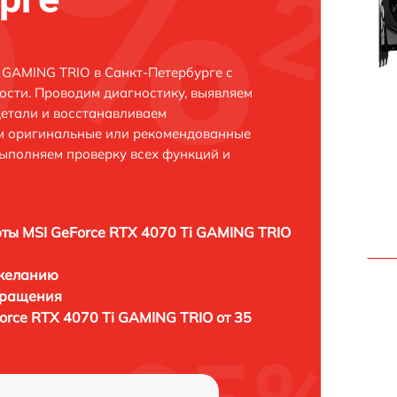
 GAMING TRIO в Санкт-Петербурге с
сти. Проводим диагностику, выявляем
етали и восстанавливаем
ем оригинальные или рекомендованные
выполняем проверку всех функций и
ты MSI GeForce RTX 4070 Ti GAMING TRIO
 желанию
бращения
orce RTX 4070 Ti GAMING TRIO от 35